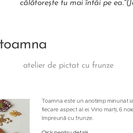
u mai întâi pe ea."(Josh B
 toamna
atelier de pictat cu frunze
Toamna este un anotimp minunat iar
fiecare aspect al ei. Vino marți, 6 n
împreună cu frunze.
Click pentru detalii