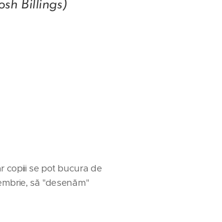
illings)
 copiii se pot bucura de
oiembrie, să "desenăm"