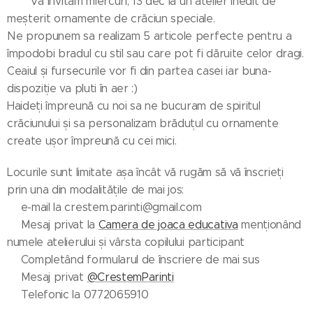
Va invitam miercuri, 13 dec la un atelier inedit de
meșterit ornamente de crăciun speciale.
Ne propunem sa realizam 5 articole perfecte pentru a
împodobi bradul cu stil sau care pot fi dăruite celor dragi.
Ceaiul și fursecurile vor fi din partea casei iar buna-
dispoziție va pluti în aer :)
Haideți împreună cu noi sa ne bucuram de spiritul
crăciunului și sa personalizam brăduțul cu ornamente
create ușor împreună cu cei mici.
Locurile sunt limitate așa încât vă rugăm să vă înscrieți
prin una din modalitățile de mai jos:
➡e-mail la crestem.parinti@gmail.com
➡Mesaj privat la
Camera de joaca educativa
menționând
numele atelierului și vârsta copilului participant
➡Completând formularul de înscriere de mai sus
➡Mesaj privat
@CrestemParinti
➡Telefonic la 0772065910